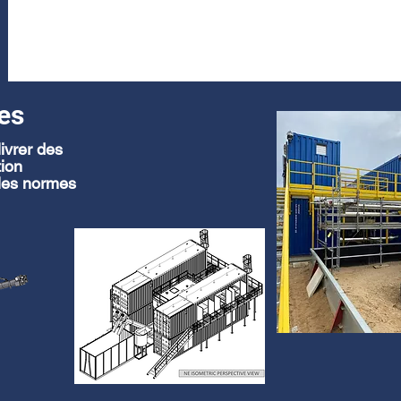
es
ivrer des
tion
 les normes