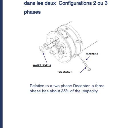
dans les deux Configurations 2 ou 3
phases
Our centrifuges were designed
with ease of maintenance in
mind. It is one of our greatest
strengths.
Relative to a two phase Decanter, a three
phase has about 35% of the capacity.