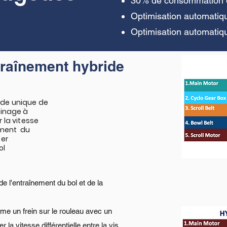
30% de consommation d
Optimisation automatiqu
Optimisation automatiq
traînement hybride
ide unique de
einage à
 la vitesse
lement du
ter
ol
e l'entraînement du bol et de la
e un frein sur le rouleau avec un
 la vitesse différentielle entre la vis